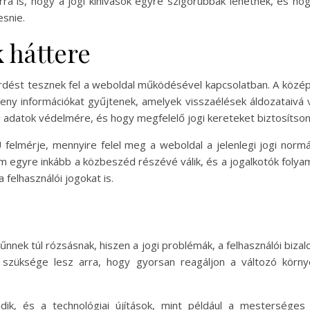
arra is, hogy a jogi kihívások egyre szigorúbbak lehetnek, és ho
esnie.
 háttere
rdést tesznek fel a weboldal működésével kapcsolatban. A középp
eny információkat gyűjtenek, amelyek visszaélések áldozataivá v
 adatok védelmére, és hogy megfelelő jogi kereteket biztosítson 
U felmérje, mennyire felel meg a weboldal a jelenlegi jogi nor
talom egyre inkább a közbeszéd részévé válik, és a jogalkotók fol
felhasználói jogokat is.
űnnek túl rózsásnak, hiszen a jogi problémák, a felhasználói bi
szüksége lesz arra, hogy gyorsan reagáljon a változó körny
dik, és a technológiai újítások, mint például a mesterséges i