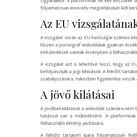
Ugyanakkor a platformnak fel kell készülnie 
folyamatosan innovatív megoldásokat kell ker
Az EU vizsgálatának
A vizsgálat során az EU hatóságai számos ké
hiszen a pornográf weboldalak gyakran érzék
intézkedések vannak érvényben a felhasználói
A vizsgálat azt is lehetővé teszi, hogy az E
befolyásolják a jogi kihívások. A felnőtt tar
szabályozására, miközben figyelembe veszik a 
A jövő kilátásai
A jövőbeli kilátások a weboldal számára nem t
hatással van a működésére. A platformnak 
felhasználói élmény javítására.
A felnőtt tartalom ipara folyamatosan fejlő