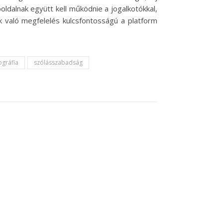
ldalnak együtt kell működnie a jogalkotókkal,
ek való megfelelés kulcsfontosságú a platform
gráfia
szólásszabadság