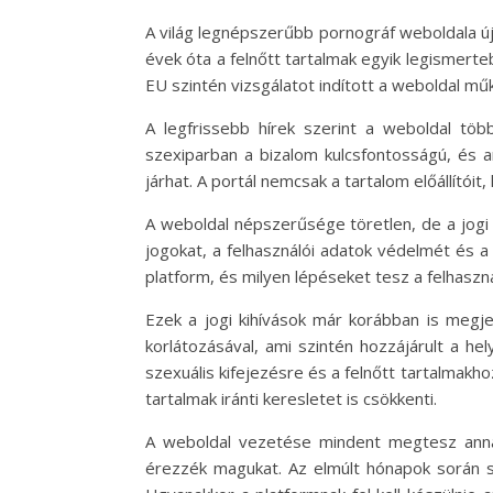
A világ legnépszerűbb pornográf weboldala ú
évek óta a felnőtt tartalmak egyik legismerte
EU szintén vizsgálatot indított a weboldal mű
A legfrissebb hírek szerint a weboldal töb
szexiparban a bizalom kulcsfontosságú, és 
járhat. A portál nemcsak a tartalom előállítói
A weboldal népszerűsége töretlen, de a jogi 
jogokat, a felhasználói adatok védelmét és a
platform, és milyen lépéseket tesz a felhasz
Ezek a jogi kihívások már korábban is megje
korlátozásával, ami szintén hozzájárult a he
szexuális kifejezésre és a felnőtt tartalmakh
tartalmak iránti keresletet is csökkenti.
A weboldal vezetése mindent megtesz annak
érezzék magukat. Az elmúlt hónapok során s