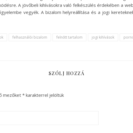
désre. A jövőbeli kihívásokra való felkészülés érdekében a webo
figyelembe vegyék. A bizalom helyreállítása és a jogi keretekn
ok
felhasználói bizalom
felnőtt tartalom
jogi kihívások
porno
SZÓLJ HOZZÁ
ző mezőket
*
karakterrel jelöltük