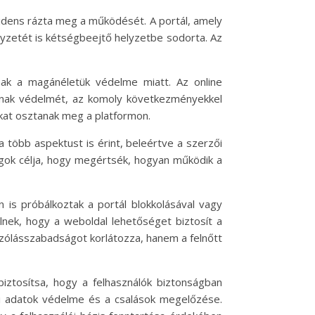
idens rázta meg a működését. A portál, amely
elyzetét is kétségbeejtő helyzetbe sodorta. Az
dnak a magánéletük védelme miatt. Az online
ainak védelmét, az komoly következményekkel
iókat osztanak meg a platformon.
 több aspektust is érint, beleértve a szerzői
ságok célja, hogy megértsék, hogyan működik a
 is próbálkoztak a portál blokkolásával vagy
elnek, hogy a weboldal lehetőséget biztosít a
 szólásszabadságot korlátozza, hanem a felnőtt
ztosítsa, hogy a felhasználók biztonságban
ói adatok védelme és a csalások megelőzése.