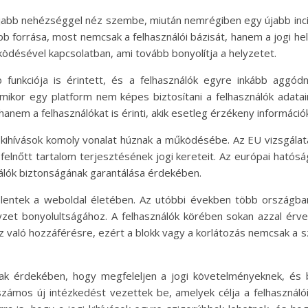
jabb nehézséggel néz szembe, miután nemrégiben egy újabb inc
bb forrása, most nemcsak a felhasználói bázisát, hanem a jogi h
ködésével kapcsolatban, ami tovább bonyolítja a helyzetet.
b funkciója is érintett, és a felhasználók egyre inkább aggó
amikor egy platform nem képes biztosítani a felhasználók adat
t, hanem a felhasználókat is érinti, akik esetleg érzékeny informác
kihívások komoly vonalat húznak a működésébe. Az EU vizsgálata
 felnőtt tartalom terjesztésének jogi kereteit. Az európai ható
nálók biztonságának garantálása érdekében.
lentek a weboldal életében. Az utóbbi években több országban
lyzet bonyolultságához. A felhasználók körében sokan azzal érv
oz való hozzáférésre, ezért a blokk vagy a korlátozás nemcsak a
 érdekében, hogy megfeleljen a jogi követelményeknek, és bi
zámos új intézkedést vezettek be, amelyek célja a felhasznál