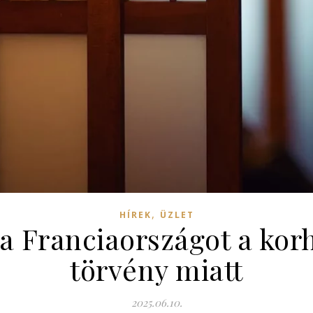
,
HÍREK
ÜZLET
a Franciaországot a korh
törvény miatt
2025.06.10.