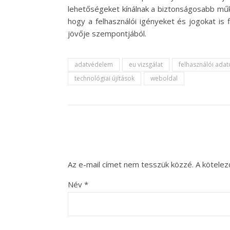
lehetőségeket kínálnak a biztonságosabb műkö
hogy a felhasználói igényeket és jogokat is 
jövője szempontjából.
adatvédelem
eu vizsgálat
felhasználói adat
technológiai újítások
weboldal
Az e-mail címet nem tesszük közzé.
A kötele
Név
*