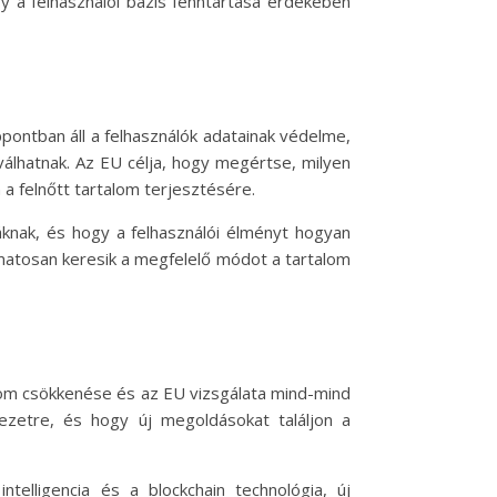
gy a felhasználói bázis fenntartása érdekében
ontban áll a felhasználók adatainak védelme,
álhatnak. Az EU célja, hogy megértse, milyen
a felnőtt tartalom terjesztésére.
máknak, és hogy a felhasználói élményt hogyan
yamatosan keresik a megfelelő módot a tartalom
zalom csökkenése és az EU vizsgálata mind-mind
ezetre, és hogy új megoldásokat találjon a
ntelligencia és a blockchain technológia, új