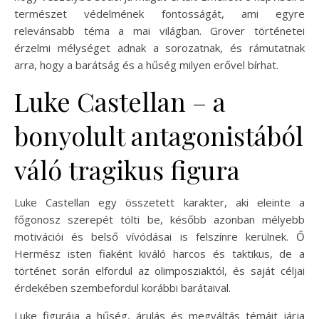
természet védelmének fontosságát, ami egyre
relevánsabb téma a mai világban. Grover történetei
érzelmi mélységet adnak a sorozatnak, és rámutatnak
arra, hogy a barátság és a hűség milyen erővel bírhat.
Luke Castellan – a
bonyolult antagonistából
váló tragikus figura
Luke Castellan egy összetett karakter, aki eleinte a
főgonosz szerepét tölti be, később azonban mélyebb
motivációi és belső vívódásai is felszínre kerülnek. Ő
Hermész isten fiaként kiváló harcos és taktikus, de a
történet során elfordul az olimposziaktól, és saját céljai
érdekében szembefordul korábbi barátaival.
Luke figurája a hűség, árulás és megváltás témáit járja