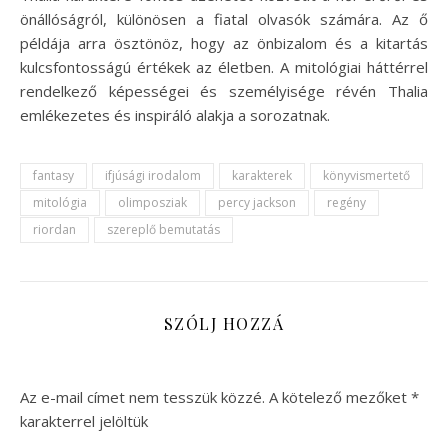
önállóságról, különösen a fiatal olvasók számára. Az ő
példája arra ösztönöz, hogy az önbizalom és a kitartás
kulcsfontosságú értékek az életben. A mitológiai háttérrel
rendelkező képességei és személyisége révén Thalia
emlékezetes és inspiráló alakja a sorozatnak.
fantasy
ifjúsági irodalom
karakterek
könyvismertető
mitológia
olimposziak
percy jackson
regény
riordan
szereplő bemutatás
SZÓLJ HOZZÁ
Az e-mail címet nem tesszük közzé.
A kötelező mezőket
*
karakterrel jelöltük