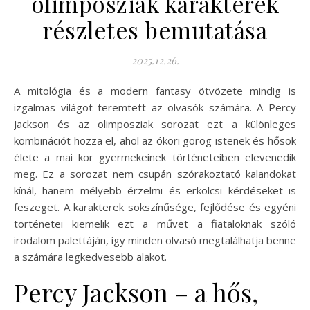
olimposziak karakterek
részletes bemutatása
2025.12.26.
A mitológia és a modern fantasy ötvözete mindig is
izgalmas világot teremtett az olvasók számára. A Percy
Jackson és az olimposziak sorozat ezt a különleges
kombinációt hozza el, ahol az ókori görög istenek és hősök
élete a mai kor gyermekeinek történeteiben elevenedik
meg. Ez a sorozat nem csupán szórakoztató kalandokat
kínál, hanem mélyebb érzelmi és erkölcsi kérdéseket is
feszeget. A karakterek sokszínűsége, fejlődése és egyéni
történetei kiemelik ezt a művet a fiataloknak szóló
irodalom palettáján, így minden olvasó megtalálhatja benne
a számára legkedvesebb alakot.
Percy Jackson – a hős,