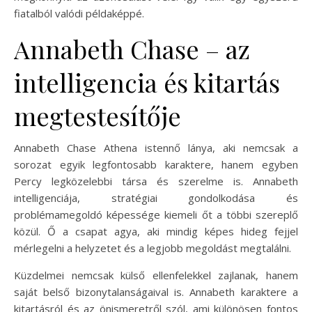
fiatalból valódi példaképpé.
Annabeth Chase – az
intelligencia és kitartás
megtestesítője
Annabeth Chase Athena istennő lánya, aki nemcsak a
sorozat egyik legfontosabb karaktere, hanem egyben
Percy legközelebbi társa és szerelme is. Annabeth
intelligenciája, stratégiai gondolkodása és
problémamegoldó képessége kiemeli őt a többi szereplő
közül. Ő a csapat agya, aki mindig képes hideg fejjel
mérlegelni a helyzetet és a legjobb megoldást megtalálni.
Küzdelmei nemcsak külső ellenfelekkel zajlanak, hanem
saját belső bizonytalanságaival is. Annabeth karaktere a
kitartásról és az önismeretről szól, ami különösen fontos