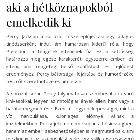
aki a hétköznapokból
emelkedik ki
Percy Jackson a sorozat főszereplője, aki egy átlagos
tinédzserként indul, ám hamarosan kiderül róla, hogy
Poseidon, a tengerek istenének fia. Ez a kettősség
határozza meg egész karakterét: egyszerre emberi és
isteni, ami rengeteg belső konfliktust és fejlődést
eredményez. Percy bátorsága, lojalitása és humorérzéke
teszi őt szerethetővé és hitelessé.
A sorozat során Percy folyamatosan szembesül a rá váró
kihívásokkal, legyen az mitológiai lények elleni harc vagy a
barátai megmentése. Ezen túl, egyedi képességei, mint a
víz manipulálása, különleges előnnyé válnak a
küzdelmekben. Percy jelleme nem csupán a hősiességben,
hanem az emberi sebezhetőségben is megmutatkozik, ami
megkönnyíti az azonosulást vele. Így válik egy egyszerű