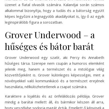
üzenet a fiatal olvasók számára. Kalandjai során számos
alkalommal bizonyítja, hogy a tudás és a bátorság együtt
képes legyőzni a legnagyobb akadályokat is, így ő az egyik
leginspirálóbb figura a sorozatban.
Grover Underwood – a
hűséges és bátor barát
Grover Underwood egy szatír, aki Percy és Annabeth
hűséges társa. Szerepe nem csupán a humoros elemként
jelenik meg, hanem a természet és a mitológiai világ
közvetítőjeként is. Grover különleges képességei, mint a
növényekkel való kommunikáció és a természet erejének
használata, nélkülözhetetlenek a csapat számára.
Karaktere a lojalitás és az önfeláldozás példája. Grover
mindig a barátai mellett áll, és bármikor készen áll arra,
hogy veszélybe sodorja magát értük. Emellett ő képviseli a