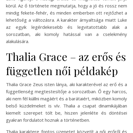
körül. Az ő története megmutatja, hogy a jó és rossz nem
mindig fekete-fehér, és minden emberben ott rejtőzhet a
lehetőség a változásra. A karakter árnyaltsága miatt Luke
az egyik legérdekesebb és legvitatottabb alak a
sorozatban, aki komoly hatással van a cselekmény
alakulására.
Thalia Grace – az erős és
független női példakép
Thalia Grace Zeus isten lánya, aki karakterével az erő és a
függetlenség megtestesítője a sorozatban. Ő egy harcos,
aki nem fél kiállni magáért és a barátaiért, miközben komoly
belső küzdelmeket is vív. Thalia a csapat dinamikájában
kiemelt szerepet tölt be, hiszen jelenléte és döntései
gyakran fordulatot hoznak a történetben.
Thalia karaktere fontos üzenetet közvetít a női erőről és