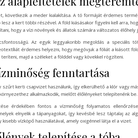
 az alapfeltételek megteremt
et, következik a meder kialakítása. A tó formáját érdemes termés
esz a kert többi részével. A föld kiásásakor figyelni kell arra, h
ani, hogy a vízi növények és állatok számára változatos élőhely jö
sfontosságú. Az egyik leggyakoribb megoldás a speciális tóf
otextíliát érdemes helyezni, hogy megóvjuk a fóliát a kiásott föl
teríteni, majd a széleket a földdel vagy kövekkel rögzíteni.
 vízminőség fenntartása
y szűrt kerti csapvizet használunk, így elkerülhető a klór vagy
környezethez alkalmazkodik, mielőtt élőlényeket telepítenénk be.
zése érdekében fontos a vízminőség folyamatos ellenőrzése 
melyek elnyelik a tápanyagokat, így kevésbé lesz táptalaj az a
 kisebb vízköpő használatával, amely oxigénnel látja el a vizet.
lények telepítése a tóba