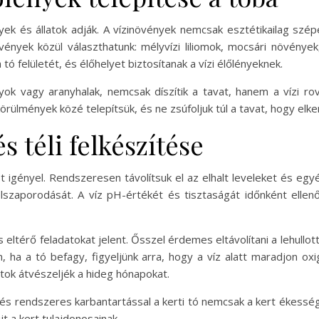
nyek és állatok adják. A vízinövények nemcsak esztétikailag 
vények közül választhatunk: mélyvízi liliomok, mocsári növények
 tó felületét, és élőhelyet biztosítanak a vízi élőlényeknek.
tyok vagy aranyhalak, nemcsak díszítik a tavat, hanem a vízi r
örülmények közé telepítsük, és ne zsúfoljuk túl a tavat, hogy elk
s téli felkészítése
st igényel. Rendszeresen távolítsuk el az elhalt leveleket és 
zaporodását. A víz pH-értékét és tisztaságát időnként ellenőri
 eltérő feladatokat jelent. Ősszel érdemes eltávolítani a lehullo
an, ha a tó befagy, figyeljünk arra, hogy a víz alatt maradjon o
tok átvészeljék a hideg hónapokat.
 és rendszeres karbantartással a kerti tó nemcsak a kert ékessé
 a kert tulajdonosainak.