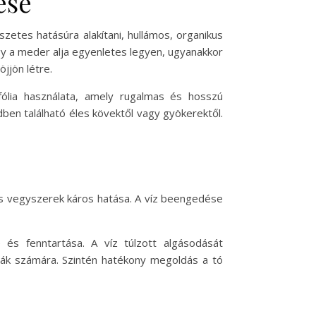
ése
zetes hatásúra alakítani, hullámos, organikus
ogy a meder alja egyenletes legyen, ugyanakkor
jjön létre.
ólia használata, amely rugalmas és hosszú
dben található éles kövektől vagy gyökerektől.
 más vegyszerek káros hatása. A víz beengedése
és fenntartása. A víz túlzott algásodását
lgák számára. Szintén hatékony megoldás a tó