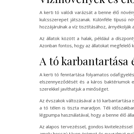
A kerti tó valódi varázsát a benne élő növé
kulcsszerepet játszanak. Különféle típusú nö
hozzájárulnak a víz tisztításához, árnyékolják a
Az állatok között a halak, például a díszpon
Azonban fontos, hogy az állatokat megfelelő k
A tó karbantartása é
A kerti tó fenntartása folyamatos odafigyelé
elszennyeződését és a káros baktériumok els
szerekkel javíthatjuk a minőséget.
Az évszakok változásával a tó karbantartása is
a tó télen is tiszta maradjon. Téli időszakb
légpumpa használatával, hogy a benne élő álla
Az alapos tervezéssel, gondos kivitelezéssel
amely hosszú távon örömet és nyugalmat nyújt