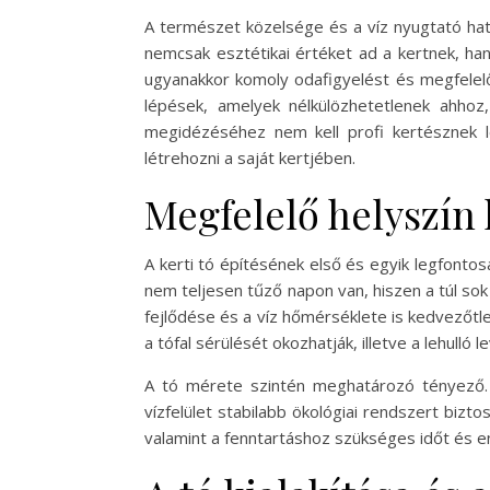
A természet közelsége és a víz nyugtató hat
nemcsak esztétikai értéket ad a kertnek, ha
ugyanakkor komoly odafigyelést és megfelelő 
lépések, amelyek nélkülözhetetlenek ahho
megidézéséhez nem kell profi kertésznek le
létrehozni a saját kertjében.
Megfelelő helyszín
A kerti tó építésének első és egyik legfonto
nem teljesen tűző napon van, hiszen a túl sok
fejlődése és a víz hőmérséklete is kedvezőtle
a tófal sérülését okozhatják, illetve a lehulló
A tó mérete szintén meghatározó tényező. 
vízfelület stabilabb ökológiai rendszert biz
valamint a fenntartáshoz szükséges időt és en