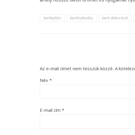
kertépítés
kertészkedés
kerti dekoráció
Az e-mail címet nem tesszük közzé.
A kötele
Név
*
E-mail cím
*