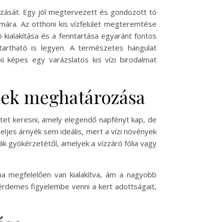
ozását. Egy jól megtervezett és gondozott tó
mára. Az otthoni kis vízfelület megteremtése
 kialakítása és a fenntartása egyaránt fontos
artható is legyen. A természetes hangulat
i képes egy varázslatos kis vízi birodalmat
ének meghatározása
etet keresni, amely elegendő napfényt kap, de
eljes árnyék sem ideális, mert a vízi növények
ák gyökérzetétől, amelyek a vízzáró fólia vagy
a megfelelően van kialakítva, ám a nagyobb
 érdemes figyelembe venni a kert adottságait,