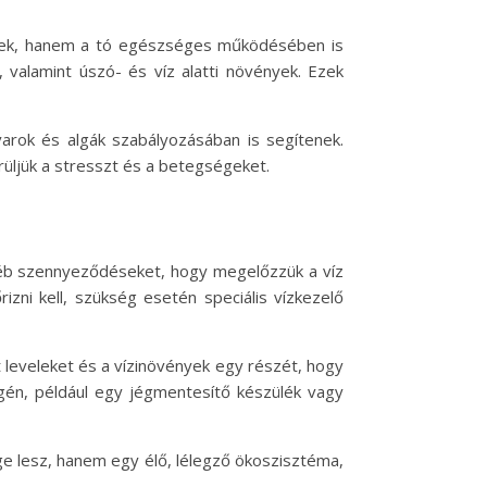
szépek, hanem a tó egészséges működésében is
, valamint úszó- és víz alatti növények. Ezek
ovarok és algák szabályozásában is segítenek.
erüljük a stresszt és a betegségeket.
egyéb szennyeződéseket, hogy megelőzzük a víz
zni kell, szükség esetén speciális vízkezelő
tt leveleket és a vízinövények egy részét, hogy
xigén, például egy jégmentesítő készülék vagy
ge lesz, hanem egy élő, lélegző ökoszisztéma,