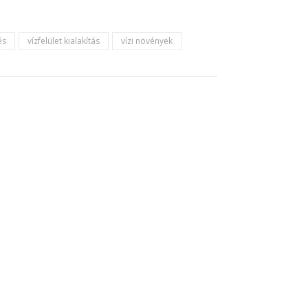
és
vízfelület kialakítás
vízi növények