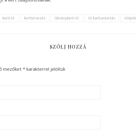
kerti tó
kerttervezés
látványkerti tó
tó karbantartás
tóépít
SZÓLJ HOZZÁ
ző mezőket
*
karakterrel jelöltük