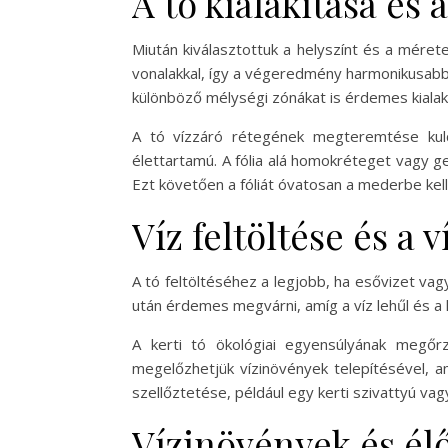
A tó kialakítása és
Miután kiválasztottuk a helyszínt és a méret
vonalakkal, így a végeredmény harmonikusabb l
különböző mélységi zónákat is érdemes kialakít
A tó vízzáró rétegének megteremtése kulc
élettartamú. A fólia alá homokréteget vagy ge
Ezt követően a fóliát óvatosan a mederbe kell 
Víz feltöltése és a
A tó feltöltéséhez a legjobb, ha esővizet vag
után érdemes megvárni, amíg a víz lehűl és a 
A kerti tó ökológiai egyensúlyának megőr
megelőzhetjük vízinövények telepítésével, a
szellőztetése, például egy kerti szivattyú vagy
Vízinövények és élő