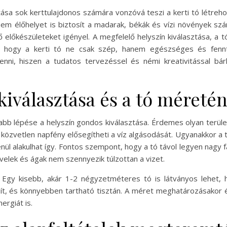
ása sok kerttulajdonos számára vonzóvá teszi a kerti tó létreh
nem élőhelyet is biztosít a madarak, békák és vízi növények szá
előkészületeket igényel. A megfelelő helyszín kiválasztása, a tó
z, hogy a kerti tó ne csak szép, hanem egészséges és fennt
nni, hiszen a tudatos tervezéssel és némi kreativitással bárk
 kiválasztása és a tó méret
sabb lépése a helyszín gondos kiválasztása. Érdemes olyan terül
 közvetlen napfény elősegítheti a víz algásodását. Ugyanakkor a t
nül alakulhat így. Fontos szempont, hogy a tó távol legyen nagy f
 levelek és ágak nem szennyezik túlzottan a vizet.
Egy kisebb, akár 1-2 négyzetméteres tó is látványos lehet, h
tosít, és könnyebben tartható tisztán. A méret meghatározásakor
ergiát is.