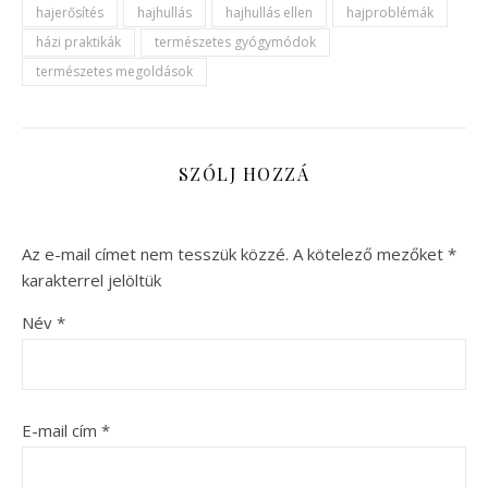
hajerősítés
hajhullás
hajhullás ellen
hajproblémák
házi praktikák
természetes gyógymódok
természetes megoldások
SZÓLJ HOZZÁ
Az e-mail címet nem tesszük közzé.
A kötelező mezőket
*
karakterrel jelöltük
Név
*
E-mail cím
*