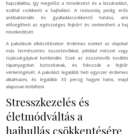
hajszálakba, így megelőzi a töredezést és a kiszáradást,
ezáltal csökkenti a hajhullást. A ricinusolaj pedig erős
antibakteriális és gyulladáscsökkentő hatású, ami
elősegítheti az egészséges fejbőrt és serkentheti a haj
növekedését.
A pakolások elkészítésekor érdemes ezeket az olajokat
más természetes összetevőkkel, például mézzel vagy
tojássárgájával kombinálni. Ezek az összetevők további
tápanyagokat biztosítanak, és fokozzák a fejbőr
vérkeringését. A pakolást legalább heti egyszer érdemes
alkalmazni, és legalább 30 percig hagyni hatni, majd
alaposan leöblíteni.
Stresszkezelés és
életmódváltás a
hajhullás csökkentésére