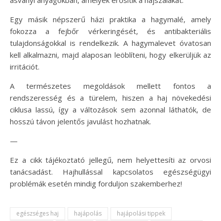
Egy másik népszerű házi praktika a hagymalé, amely
fokozza a fejbőr vérkeringését, és antibakteriális
tulajdonságokkal is rendelkezik. A hagymalevet óvatosan
kell alkalmazni, majd alaposan leöblíteni, hogy elkerüljük az
irritációt.
A természetes megoldások mellett fontos a
rendszeresség és a türelem, hiszen a haj növekedési
ciklusa lassú, így a változások sem azonnal láthatók, de
hosszú távon jelentős javulást hozhatnak.
—
Ez a cikk tájékoztató jellegű, nem helyettesíti az orvosi
tanácsadást. Hajhullással kapcsolatos egészségügyi
problémák esetén mindig forduljon szakemberhez!
egészséges haj
hajápolás
hajápolási tippek