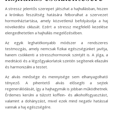
A stressz jelentős szerepet játszhat a hajhullásban, hiszen
a krónikus feszültség hatására felborulhat a szervezet
hormonháztartása, amely közvetlenül befolyásolja a haj
növekedési ciklusát. Ezért a stressz megfelelő kezelése
elengedhetetlen a hajhullás megelőzésében.
Az egyik leghatékonyabb módszer a rendszeres
testmozgás, amely nemcsak fizikai egészségünket javítja,
hanem csökkenti a stresszhormonok szintjét is. A jóga, a
meditáció és a légzőgyakorlatok szintén segítenek ellazulni
és harmonizálni a testet.
Az alvás minősége és mennyisége sem elhanyagolható
tényező. A pihentető alvás elősegíti a sejtek
regenerálódását, így a hajhagymák is jobban működhetnek.
Érdemes kerülni a túlzott koffein- és alkoholfogyasztást,
valamint a dohányzást, mivel ezek mind negatív hatással
vannak a haj egészségére.