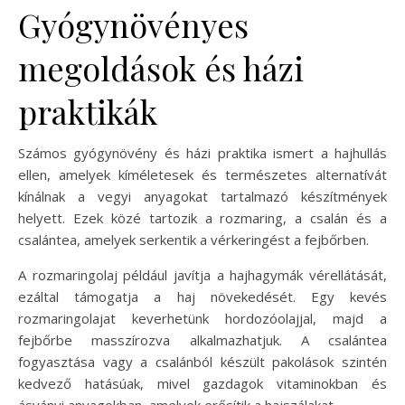
Gyógynövényes
megoldások és házi
praktikák
Számos gyógynövény és házi praktika ismert a hajhullás
ellen, amelyek kíméletesek és természetes alternatívát
kínálnak a vegyi anyagokat tartalmazó készítmények
helyett. Ezek közé tartozik a rozmaring, a csalán és a
csalántea, amelyek serkentik a vérkeringést a fejbőrben.
A rozmaringolaj például javítja a hajhagymák vérellátását,
ezáltal támogatja a haj növekedését. Egy kevés
rozmaringolajat keverhetünk hordozóolajjal, majd a
fejbőrbe masszírozva alkalmazhatjuk. A csalántea
fogyasztása vagy a csalánból készült pakolások szintén
kedvező hatásúak, mivel gazdagok vitaminokban és
ásványi anyagokban, amelyek erősítik a hajszálakat.