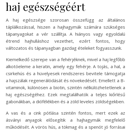
haj egészségéért
A haj egészsége szorosan összefügg az általános
táplálkozással, hiszen a hajhagymák számára szükséges
tápanyagokat a vér szállítja. A hiányos vagy egyoldalú
étrend hajhulláshoz vezethet, ezért fontos, hogy
változatos és tápanyagban gazdag ételeket fogyasszunk.
Kiemelkedő szerepe van a fehérjéknek, mivel a haj legfőbb
alkotóeleme a keratin, amely egy fehérje. A tojás, a hal, a
csirkehús és a hüvelyesek rendszeres bevitele támogatja
a hajszálak regenerálódását és növekedését. Emellett a B-
vitaminok, különösen a biotin, szintén nélkülözhetetlenek a
haj egészségéhez. Ezek megtalálhatók a teljes kiőrlésű
gabonákban, a diófélékben és a zöld leveles zöldségekben.
A vas és a cink pótlása szintén fontos, mert ezek az
ásványi anyagok elősegítik a hajhagymák megfelelő
működését. A vörös hús, a tökmag és a spenót jó forrásai