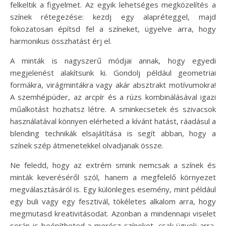
felkeltik a figyelmet. Az egyik lehetséges megközelítés a
színek rétegezése: kezdj egy alapréteggel, majd
fokozatosan építsd fel a színeket, ügyelve arra, hogy
harmonikus összhatást érj el.
A minták is nagyszerű módjai annak, hogy egyedi
megjelenést alakítsunk ki. Gondolj például geometriai
formákra, virágmintákra vagy akár absztrakt motívumokra!
A szemhéjpúder, az arcpír és a rúzs kombinálásával igazi
műalkotást hozhatsz létre. A sminkecsetek és szivacsok
használatával könnyen elérheted a kívánt hatást, ráadásul a
blending technikák elsajátítása is segít abban, hogy a
színek szép átmenetekkel olvadjanak össze.
Ne feledd, hogy az extrém smink nemcsak a színek és
minták keveréséről szól, hanem a megfelelő környezet
megválasztásáról is. Egy különleges esemény, mint például
egy buli vagy egy fesztivál, tökéletes alkalom arra, hogy
megmutasd kreativitásodat. Azonban a mindennapi viselet
során is beépítheted a merész színeket, csak ügyelj arra,