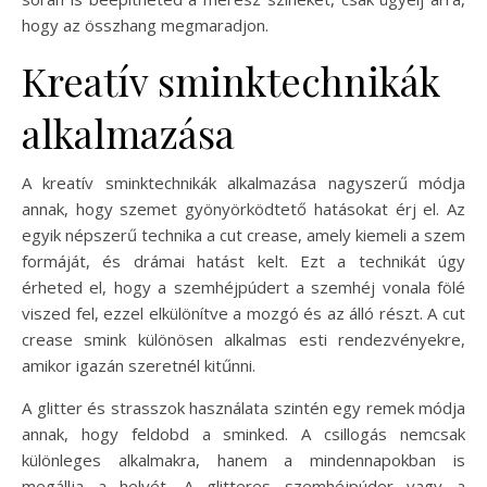
hogy az összhang megmaradjon.
Kreatív sminktechnikák
alkalmazása
A kreatív sminktechnikák alkalmazása nagyszerű módja
annak, hogy szemet gyönyörködtető hatásokat érj el. Az
egyik népszerű technika a cut crease, amely kiemeli a szem
formáját, és drámai hatást kelt. Ezt a technikát úgy
érheted el, hogy a szemhéjpúdert a szemhéj vonala fölé
viszed fel, ezzel elkülönítve a mozgó és az álló részt. A cut
crease smink különösen alkalmas esti rendezvényekre,
amikor igazán szeretnél kitűnni.
A glitter és strasszok használata szintén egy remek módja
annak, hogy feldobd a sminked. A csillogás nemcsak
különleges alkalmakra, hanem a mindennapokban is
megállja a helyét. A glitteres szemhéjpúder vagy a