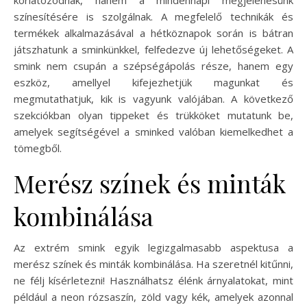
színesítésére is szolgálnak. A megfelelő technikák és
termékek alkalmazásával a hétköznapok során is bátran
játszhatunk a sminkünkkel, felfedezve új lehetőségeket. A
smink nem csupán a szépségápolás része, hanem egy
eszköz, amellyel kifejezhetjük magunkat és
megmutathatjuk, kik is vagyunk valójában. A következő
szekciókban olyan tippeket és trükköket mutatunk be,
amelyek segítségével a sminked valóban kiemelkedhet a
tömegből.
Merész színek és minták
kombinálása
Az extrém smink egyik legizgalmasabb aspektusa a
merész színek és minták kombinálása. Ha szeretnél kitűnni,
ne félj kísérletezni! Használhatsz élénk árnyalatokat, mint
például a neon rózsaszín, zöld vagy kék, amelyek azonnal