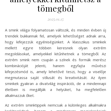
tömegből
2025.01.17.
A smink világa folyamatosan változik, és minden évben új
trendek bukkannak fel, amelyek lehetőséget adnak arra,
hogy kifejezzük egyéniségünket. A klasszikus sminkek
mellett egyre többen keresnek olyan extrém
megoldásokat, amelyekkel kitűnhetnek a tömegből. Az
extrém smink nem csupán a színek és formák merész
kombinációját jelenti, hanem egyfajta művészi
kifejezésmód is, amely lehetővé teszi, hogy a viselője
megmutassa saját stílusát és kreativitását. Az ilyen
sminkek gyakran a divatvilág inspirációi, de a mindennapi
életben is megállják a helyüket, ha megfelelően
alkalmazzuk őket.
Az extrém sminktippek nemcsak a különleges alkalmakra
korlátozódnak, hanem a mindennapi megjelenésünk