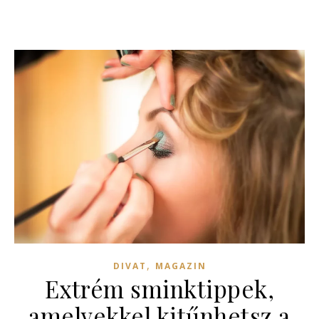
,
DIVAT
MAGAZIN
Extrém sminktippek,
amelyekkel kitűnhetsz a