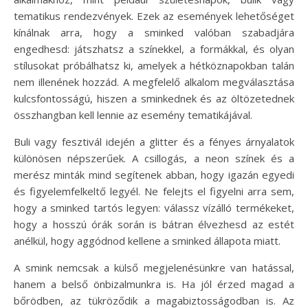
tematikus rendezvények. Ezek az események lehetőséget
kínálnak arra, hogy a sminked valóban szabadjára
engedhesd: játszhatsz a színekkel, a formákkal, és olyan
stílusokat próbálhatsz ki, amelyek a hétköznapokban talán
nem illenének hozzád. A megfelelő alkalom megválasztása
kulcsfontosságú, hiszen a sminkednek és az öltözetednek
összhangban kell lennie az esemény tematikájával.
Buli vagy fesztivál idején a glitter és a fényes árnyalatok
különösen népszerűek. A csillogás, a neon színek és a
merész minták mind segítenek abban, hogy igazán egyedi
és figyelemfelkeltő legyél. Ne felejts el figyelni arra sem,
hogy a sminked tartós legyen: válassz vízálló termékeket,
hogy a hosszú órák során is bátran élvezhesd az estét
anélkül, hogy aggódnod kellene a sminked állapota miatt.
A smink nemcsak a külső megjelenésünkre van hatással,
hanem a belső önbizalmunkra is. Ha jól érzed magad a
bőrödben, az tükröződik a magabiztosságodban is. Az