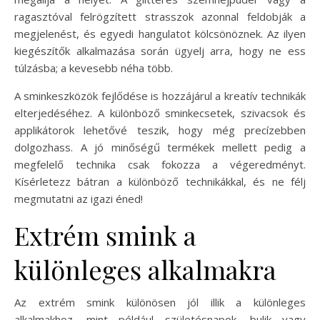
ragasztóval felrögzített strasszok azonnal feldobják a
megjelenést, és egyedi hangulatot kölcsönöznek. Az ilyen
kiegészítők alkalmazása során ügyelj arra, hogy ne ess
túlzásba; a kevesebb néha több.
A sminkeszközök fejlődése is hozzájárul a kreatív technikák
elterjedéséhez. A különböző sminkecsetek, szivacsok és
applikátorok lehetővé teszik, hogy még precízebben
dolgozhass. A jó minőségű termékek mellett pedig a
megfelelő technika csak fokozza a végeredményt.
Kísérletezz bátran a különböző technikákkal, és ne félj
megmutatni az igazi éned!
Extrém smink a
különleges alkalmakra
Az extrém smink különösen jól illik a különleges
alkalmakhoz, mint például születésnapok, bulik vagy