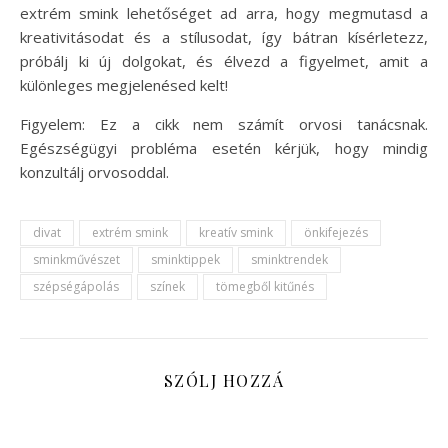
extrém smink lehetőséget ad arra, hogy megmutasd a
kreativitásodat és a stílusodat, így bátran kísérletezz,
próbálj ki új dolgokat, és élvezd a figyelmet, amit a
különleges megjelenésed kelt!
Figyelem: Ez a cikk nem számít orvosi tanácsnak.
Egészségügyi probléma esetén kérjük, hogy mindig
konzultálj orvosoddal.
divat
extrém smink
kreatív smink
önkifejezés
sminkművészet
sminktippek
sminktrendek
szépségápolás
színek
tömegből kitűnés
SZÓLJ HOZZÁ