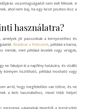
dőjárás viszontagságaitól sem kell félnünk. A
ek, ahol nem baj, ha egy kicsit piszkos lesz a
inti használatra?
i, amelyek jól passzolnak a környezethez és
gulatát.
Általában a földszínek
, például a barna,
s minták, mint például levelek vagy virágok,
y ne fakuljon ki a napfény hatására, és vízálló
ly könnyen tisztítható, például mosható vagy
en arról, hogy megfelelően van töltve, és ne
ek a kinti használathoz, mivel több helyet
em megvenni valamelyik hiperből a legolcsóbb