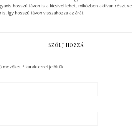
nis hosszú távon is a kicsivel lehet, miközben aktívan részt v
is, így hosszú távon visszahozza az árát.
SZÓLJ HOZZÁ
ző mezőket
*
karakterrel jelöltük