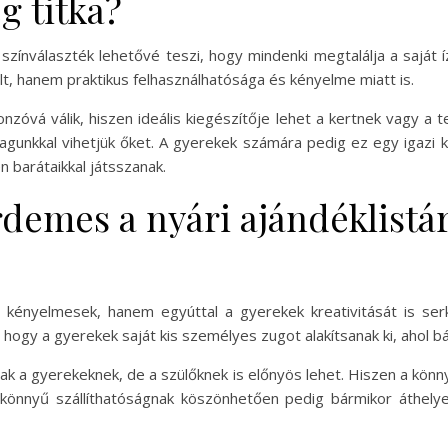
g titka?
zínválaszték lehetővé teszi, hogy mindenki megtalálja a saját 
, hanem praktikus felhasználhatósága és kényelme miatt is.
zóvá válik, hiszen ideális kiegészítője lehet a kertnek vagy a 
magunkkal vihetjük őket. A gyerekek számára pedig ez egy igazi k
 barátaikkal játsszanak.
demes a nyári ajándéklistár
 kényelmesek, hanem egyúttal a gyerekek kreativitását is ser
ogy a gyerekek saját kis személyes zugot alakítsanak ki, ahol bá
ak a gyerekeknek, de a szülőknek is előnyös lehet. Hiszen a kön
könnyű szállíthatóságnak köszönhetően pedig bármikor áthely