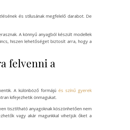
ízlésének és stílusának megfelelő darabot. De
terasznak. A könnyű anyagból készült modellek
incs, hiszen lehetőséget biztosít arra, hogy a
a felvenni a
kentik. A különböző formájú
és színű gyerek
tran kifejezhetik önmagukat.
nyen tisztítható anyagoknak köszönhetően nem
ezhetők vagy akár magunkkal vihetjük őket a