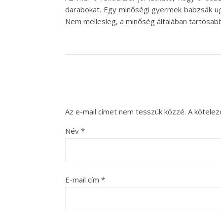
darabokat. Egy minőségi gyermek babzsák ugya
Nem mellesleg, a minőség általában tartósabb 
Az e-mail címet nem tesszük közzé.
A kötele
Név
*
E-mail cím
*