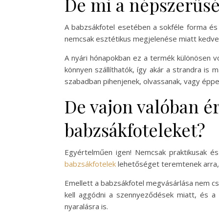
De mi a népszerűsé
A babzsákfotel esetében a sokféle forma és s
nemcsak esztétikus megjelenése miatt kedvelt
A nyári hónapokban ez a termék különösen von
könnyen szállíthatók, így akár a strandra is 
szabadban pihenjenek, olvassanak, vagy éppen
De vajon valóban ér
babzsákfoteleket?
Egyértelműen igen! Nemcsak praktikusak és
babzsákfotelek
lehetőséget teremtenek arra, h
Emellett a babzsákfotel megvásárlása nem cs
kell aggódni a szennyeződések miatt, és a 
nyaralásra is.