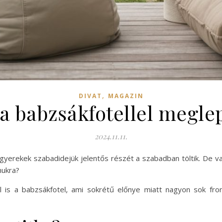
,
DIVAT
MAGAZIN
a babzsákfotellel meglep
2024.11.11.
 gyerekek szabadidejük jelentős részét a szabadban töltik. De v
mukra?
is a babzsákfotel, ami sokrétű előnye miatt nagyon sok fron