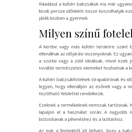
Ráadásul a kültéri babzsákok ma már ugyanoly
kicsik persze időnként össze koszolhatják eze
játék közben a gyermek.
Milyen színű fotele
A kertbe vagy más kültéri területre szánt 
ellenállnak az időjárási viszonyoknak. Ez ugya
a szürke vagy a zöld ideálisak, mivel ezek 
további természetes elemeket hozhatnak a k
A kültéri babzsákfotelnek strapabírónak és idő
legyen, hogy ellenálljon az esőnek vagy a n
tisztítható felülettel rendelkezik.
Ezeknek a termékeknek nemcsak tartósnak, ha
lapuljon el a használat során. A nagyobb 
biztosítanak a pihenéshez és a lazításhoz.
Az már a fentiekből jól látható, hogy a bab