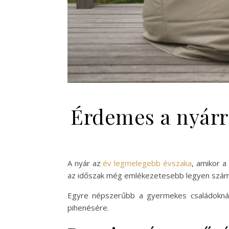
Érdemes a nyárr
A nyár az
év legmelegebb évszaka
, amikor a
az időszak még emlékezetesebb legyen szá
Egyre népszerűbb a gyermekes családoknál 
pihenésére.