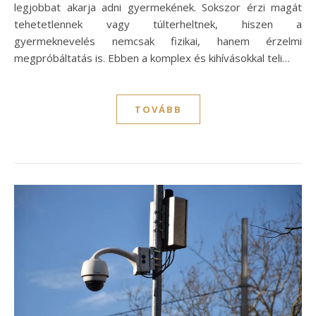
legjobbat akarja adni gyermekének. Sokszor érzi magát
tehetetlennek vagy túlterheltnek, hiszen a
gyermeknevelés nemcsak fizikai, hanem érzelmi
megpróbáltatás is. Ebben a komplex és kihívásokkal teli…
TOVÁBB