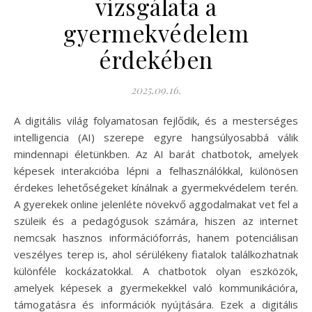
vizsgálata a
gyermekvédelem
érdekében
2025.09.16.
A digitális világ folyamatosan fejlődik, és a mesterséges
intelligencia (AI) szerepe egyre hangsúlyosabbá válik
mindennapi életünkben. Az AI barát chatbotok, amelyek
képesek interakcióba lépni a felhasználókkal, különösen
érdekes lehetőségeket kínálnak a gyermekvédelem terén.
A gyerekek online jelenléte növekvő aggodalmakat vet fel a
szüleik és a pedagógusok számára, hiszen az internet
nemcsak hasznos információforrás, hanem potenciálisan
veszélyes terep is, ahol sérülékeny fiatalok találkozhatnak
különféle kockázatokkal. A chatbotok olyan eszközök,
amelyek képesek a gyermekekkel való kommunikációra,
támogatásra és információk nyújtására. Ezek a digitális