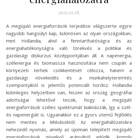
2025.10.18.
A megújuló energiaforrások terjedése világszerte egyre
nagyobb hangsúlyt kap, különösen az olyan országokban,
mint Hollandia, ahol a fenntarthatóságra és az
energiahatékonyságra való törekvés a politikai és
gazdasági diskurzus középpontjában áll. A napenergia,
szélenergia és biomassza hasznosítása nem csupán a
környezeti terhek csökkentését célozza, hanem a
gazdasági növekedés és a munkahelyteremtés
szempontjából is jelentős potenciált hordoz. Hollandia
különleges helyzetben van, hiszen az ország geográfiai
adottságai lehetővé teszik, hogy a megújuló
energiaforrások széles spektrumát kiaknázzák, így a szél-
és napenergiát is. Ugyanakkor ez a gyors ütemű fejlődés
nem mentes a kihívásoktól. Az energiahálózatokra
nehezedő nyomás, amely az újonnan telepített megújuló
energiaforrások növekvő arányából adódik, komoly