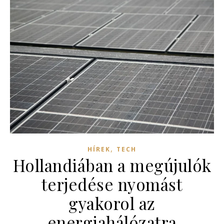
,
HÍREK
TECH
Hollandiában a megújulók
terjedése nyomást
gyakorol az
energiahálózatra