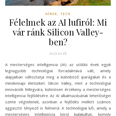
,
HÍREK
TECH
Félelmek az AI lufiról: Mi
vár ránk Silicon Valley-
ben?
2025.10.18.
A mesterséges intelligencia (AI) az utóbbi évek egyik
legnagyobb technológiai forradalmává vált, amely
alapjaiban változtatja meg a különböző iparágakat és a
mindennapi életünket. Silicon Valley, mint a technológiai
innovációk fellegvára, különösen érzékeny a mesterséges
intelligencia fejlődésére. Az AI alkalmazásának lehetőségei
szinte végtelenek, azonban a fejlődés mellett számos
aggasztó tényező is felmerül. A technológiai lufi, amely a
mesterséges intelligencia körül kialakulhat, komoly