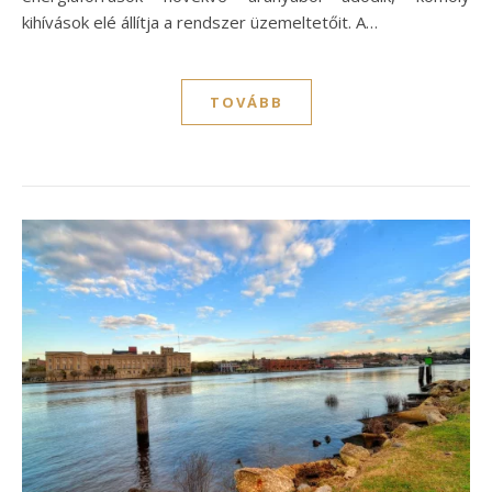
kihívások elé állítja a rendszer üzemeltetőit. A…
TOVÁBB