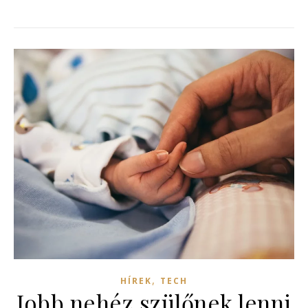
,
HÍREK
TECH
Jobb nehéz szülőnek lenni