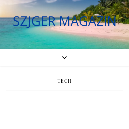
SZJGER MAGAZIN
TECH