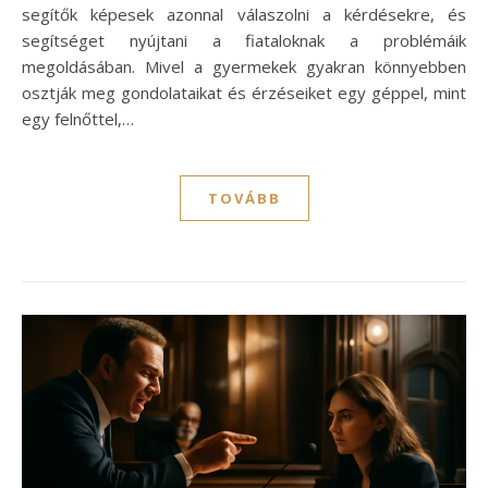
segítők képesek azonnal válaszolni a kérdésekre, és
segítséget nyújtani a fiataloknak a problémáik
megoldásában. Mivel a gyermekek gyakran könnyebben
osztják meg gondolataikat és érzéseiket egy géppel, mint
egy felnőttel,…
TOVÁBB