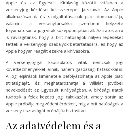
Apple és az Egyesült Királyság közötti vitákban a
versenyjog kérdései kulcsszerepet játszanak. Az Apple
alkalmazásainak és szolgáltatásainak piaci dominanciája,
valamint a versenytársakkal szembeni helyzete
folyamatosan a jogi viták középpontjában áll. Az iratok arra
is rávilágítanak, hogy a brit hatóságok milyen lépéseket
tettek a versenyjogi szabályok betartatására, és hogy az
Apple hogyan reagált ezekre a kihívásokra.
A versenyjoggal kapcsolatos viták nemcsak jogi
következményekkel járnak, hanem gazdasági hatásokkal is.
A jogi eljárások kimenetele befolyásolhatja az Apple piaci
stratégiáját, és meghatározhatja a vállalat jövőbeli
növekedését az Egyesült Királyságban. A bírósági iratok
tükrözik a felek közötti jogi taktikázást, amely során az
Apple próbálja megvédeni érdekeit, míg a brit hatóságok a
verseny tisztaságát próbálják biztosítani.
Az adatvédelem és a