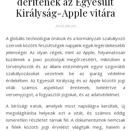
derítenek az Egyesült
Királyság-Apple vitára
2025.09.10.
A globális technológiai óriások és a kormányzati szabályozó
szervek közötti feszültségek napjaink egyik legérdekesebb
jelenségei. Az olyan cégek, mint az Apple, folyamatosan
küzdenek a piaci pozíciójuk megőrzéséért, miközben a
törvényhozók és az állami intézmények egyre szigorúbb
szabályozásokat vezetnek be az iparág védelme
érdekében. Az Egyesült Királyság és az Apple közötti jogi
viták számos aspektust érintenek, beleértve a
versenyjogot, a fogyasztói jogokat, és az adatvédelmet.
A bírósági iratok, amelyek most napvilágra kerültek, új
megvilágításba helyezik ezt a vitát, és számos eddig
ismeretlen részletet tárnak fel. A dokumentumok nemcsak
a felek közötti jogi érvelést világítják meg, hanem a