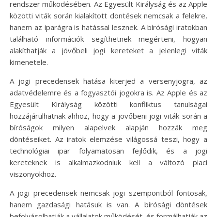
rendszer működésében. Az Egyesült Királyság és az Apple
közötti viták során kialakított döntések nemcsak a felekre,
hanem az iparágra is hatással lesznek. A bírósági iratokban
található információk segíthetnek megérteni, hogyan
alakíthatják a jövőbeli jogi kereteket a jelenlegi viták
kimenetele.
A jogi precedensek hatása kiterjed a versenyjogra, az
adatvédelemre és a fogyasztói jogokra is. Az Apple és az
Egyesült Királyság közötti konfliktus tanulságai
hozzájárulhatnak ahhoz, hogy a jövőbeni jogi viták során a
bíróságok milyen alapelvek alapján hozzák meg
döntéseiket. Az iratok elemzése világossá teszi, hogy a
technológiai ipar folyamatosan fejlődik, és a jogi
kereteknek is alkalmazkodniuk kell a változó piaci
viszonyokhoz.
A jogi precedensek nemcsak jogi szempontból fontosak,
hanem gazdasági hatásuk is van. A bírósági döntések
befolyásolhatják a vállalatok működését, és formálhatják az