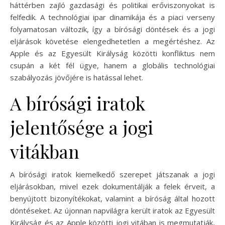
háttérben zajló gazdasági és politikai erőviszonyokat is
felfedik. A technológiai ipar dinamikája és a piaci verseny
folyamatosan változik, így a bírósági döntések és a jogi
eljárások követése elengedhetetlen a megértéshez. Az
Apple és az Egyesült Királyság közötti konfliktus nem
csupán a két fél ügye, hanem a globális technológiai
szabályozás jövőjére is hatással lehet.
A bírósági iratok
jelentősége a jogi
vitákban
A bírósági iratok kiemelkedő szerepet játszanak a jogi
eljárásokban, mivel ezek dokumentálják a felek érveit, a
benyújtott bizonyítékokat, valamint a bíróság által hozott
döntéseket. Az újonnan napvilágra került iratok az Egyesült
Királyság és az Apple közötti jogi vitában is megmutatják,