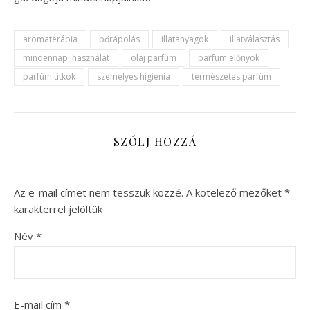
aromaterápia
bőrápolás
illatanyagok
illatválasztás
mindennapi használat
olaj parfüm
parfüm előnyök
parfüm titkok
személyes higiénia
természetes parfüm
SZÓLJ HOZZÁ
Az e-mail címet nem tesszük közzé.
A kötelező mezőket
*
karakterrel jelöltük
Név
*
E-mail cím
*