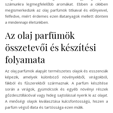
számunkra legmegfelelőbb aromákat. Ebben a cikkben
megismerkedünk az olaj parfümök titkaival és előnyeivel,
felfedve, miért érdemes ezen illatanyagok mellett dönteni
a mindennapi életünkben.
Az olaj parfümök
összetevői és készítési
folyamata
Az olaj parfümök alapját természetes olajok és esszenciák
képezik, amelyek különböző növényekből, virágokból,
fákból és fűszerekből származnak. A parfüm készítése
során a virágok, gyümölcsök és egyéb növényi részek
gőzdesztillációval vagy hideg sajtolással nyerik ki az olajat.
A minőségi olajok kiválasztása kulcsfontosságú, hiszen a
parfüm végső illata és tartóssága ezen múlik.