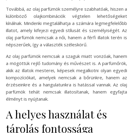
Továbbá, az olaj parfümök személyre szabhatóak, hiszen a
különböző olajkombinációk végtelen lehetőségeket
kínálnak. Mindenki megtalálhatja a számára legmegfelelőbb
illatot, amely kifejezi egyedi stílusát és személyiségét. Az
olaj parfümök nemcsak a női, hanem a férfi illatok terén is
népszerűek, így a választék széleskörű.
Az olaj parfümök nemcsak a szaguk miatt vonzóak, hanem
a mögöttük rejlő tudomány és művészet is. A parfümőrök,
akik az illatok mesterei, képesek megalkotni olyan egyedi
kompozíciókat, amelyek nemcsak a bőrünkre, hanem az
érzéseinkre és a hangulatunkra is hatással vannak. Az olaj
parfümök tehát nemcsak illatosítanak, hanem egyfajta
élményt is nyújtanak.
A helyes használat és
tárolás fontossága