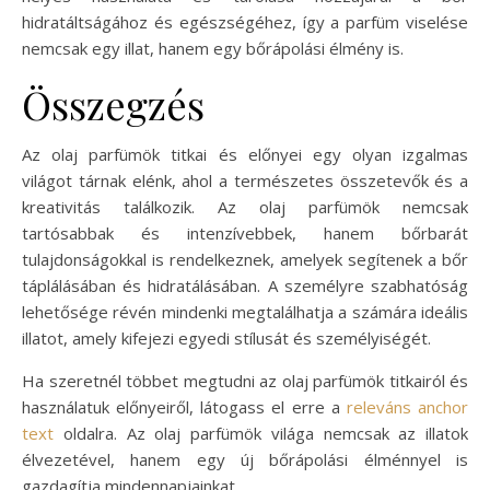
hidratáltságához és egészségéhez, így a parfüm viselése
nemcsak egy illat, hanem egy bőrápolási élmény is.
Összegzés
Az olaj parfümök titkai és előnyei egy olyan izgalmas
világot tárnak elénk, ahol a természetes összetevők és a
kreativitás találkozik. Az olaj parfümök nemcsak
tartósabbak és intenzívebbek, hanem bőrbarát
tulajdonságokkal is rendelkeznek, amelyek segítenek a bőr
táplálásában és hidratálásában. A személyre szabhatóság
lehetősége révén mindenki megtalálhatja a számára ideális
illatot, amely kifejezi egyedi stílusát és személyiségét.
Ha szeretnél többet megtudni az olaj parfümök titkairól és
használatuk előnyeiről, látogass el erre a
releváns anchor
text
oldalra. Az olaj parfümök világa nemcsak az illatok
élvezetével, hanem egy új bőrápolási élménnyel is
gazdagítja mindennapjainkat.