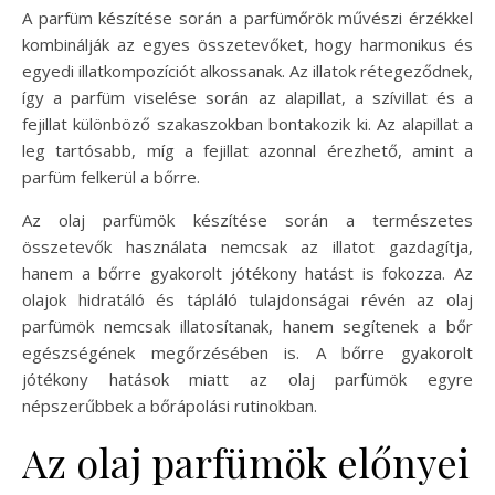
A parfüm készítése során a parfümőrök művészi érzékkel
kombinálják az egyes összetevőket, hogy harmonikus és
egyedi illatkompozíciót alkossanak. Az illatok rétegeződnek,
így a parfüm viselése során az alapillat, a szívillat és a
fejillat különböző szakaszokban bontakozik ki. Az alapillat a
leg tartósabb, míg a fejillat azonnal érezhető, amint a
parfüm felkerül a bőrre.
Az olaj parfümök készítése során a természetes
összetevők használata nemcsak az illatot gazdagítja,
hanem a bőrre gyakorolt jótékony hatást is fokozza. Az
olajok hidratáló és tápláló tulajdonságai révén az olaj
parfümök nemcsak illatosítanak, hanem segítenek a bőr
egészségének megőrzésében is. A bőrre gyakorolt
jótékony hatások miatt az olaj parfümök egyre
népszerűbbek a bőrápolási rutinokban.
Az olaj parfümök előnyei