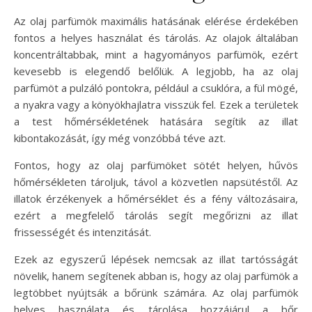
Az olaj parfümök maximális hatásának elérése érdekében
fontos a helyes használat és tárolás. Az olajok általában
koncentráltabbak, mint a hagyományos parfümök, ezért
kevesebb is elegendő belőlük. A legjobb, ha az olaj
parfümöt a pulzáló pontokra, például a csuklóra, a fül mögé,
a nyakra vagy a könyökhajlatra visszük fel. Ezek a területek
a test hőmérsékletének hatására segítik az illat
kibontakozását, így még vonzóbbá téve azt.
Fontos, hogy az olaj parfümöket sötét helyen, hűvös
hőmérsékleten tároljuk, távol a közvetlen napsütéstől. Az
illatok érzékenyek a hőmérséklet és a fény változásaira,
ezért a megfelelő tárolás segít megőrizni az illat
frissességét és intenzitását.
Ezek az egyszerű lépések nemcsak az illat tartósságát
növelik, hanem segítenek abban is, hogy az olaj parfümök a
legtöbbet nyújtsák a bőrünk számára. Az olaj parfümök
helyes használata és tárolása hozzájárul a bőr