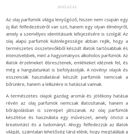
2025.12.12.
Az olaj parfümök világa lenyűgöző, hiszen nem csupán egy
új illat felfedezéséről van szó, hanem egy olyan élményről,
amely a személyes identitásunk kifejezésére is szolgál. Az
olaj alapú parfümök különlegessége abban rejlik, hogy a
természetes összetevőkből készült illatok tartósabbak és
intenzívebbek, mint a hagyományos alkoholos parfümök. Az
illatok érzelmeket ébresztenek, emlékeket idéznek fel, és
még a hangulatunkat is befolyásolják. A növényi olajok és
esszenciák használatával készült parfümök nemcsak a
bőrünkre, hanem a lelkünkre is hatással vannak.
A természetes olajok gazdag aromái és jótékony hatásai
révén az olaj parfümök nemcsak illatosítanak, hanem a
bőrápolásban is szerepet játszanak. Az olaj parfümök
készítése és használata egy művészet, amely ötvözi a
kreativitást és a tudományt. Ahogy felfedezzük az illatok
világát, számtalan lehetőség tárul elénk, hogy megtaláljuk a