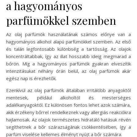
a hagyományos
parfümökkel szemben
Az olaj parfümök használatának számos előnye van a
hagyományos alkohol alapú parfümökkel szemben. Az első
és talán legfontosabb különbség a tartósság. Az olajok
koncentráltabbak, így az illat hosszabb ideig megmarad a
bőrön. Míg a hagyományos parfümök gyakran elveszítik
intenzitásukat néhány órán belül, az olaj parfümök akár
egész nap is érezhetők.
Ezenkívül az olaj parfümök általában irritálóbb anyagoktól
mentesek, például alkoholtól és mesterséges
adalékanyagoktól. Ez különösen fontos lehet azok számára,
akik érzékeny bőrrel rendelkeznek vagy allergiás reakciókra
hajlamosak. Az olajok természetes hidratáló hatásuk révén
segíthetnek a bőr szárazságának csökkentésében, így a
parfüm viselése kellemes élményt nyújt a bőr számára.