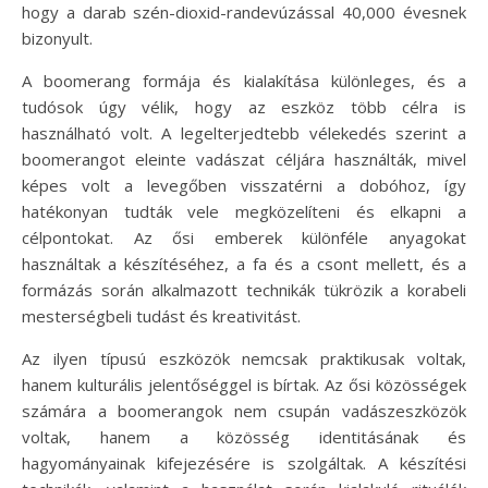
hogy a darab szén-dioxid-randevúzással 40,000 évesnek
bizonyult.
A boomerang formája és kialakítása különleges, és a
tudósok úgy vélik, hogy az eszköz több célra is
használható volt. A legelterjedtebb vélekedés szerint a
boomerangot eleinte vadászat céljára használták, mivel
képes volt a levegőben visszatérni a dobóhoz, így
hatékonyan tudták vele megközelíteni és elkapni a
célpontokat. Az ősi emberek különféle anyagokat
használtak a készítéséhez, a fa és a csont mellett, és a
formázás során alkalmazott technikák tükrözik a korabeli
mesterségbeli tudást és kreativitást.
Az ilyen típusú eszközök nemcsak praktikusak voltak,
hanem kulturális jelentőséggel is bírtak. Az ősi közösségek
számára a boomerangok nem csupán vadászeszközök
voltak, hanem a közösség identitásának és
hagyományainak kifejezésére is szolgáltak. A készítési