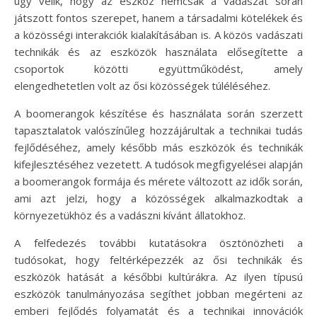
úgy vélik, hogy az eszköz nemcsak a vadászat során
játszott fontos szerepet, hanem a társadalmi kötelékek és
a közösségi interakciók kialakításában is. A közös vadászati
technikák és az eszközök használata elősegítette a
csoportok közötti együttműködést, amely
elengedhetetlen volt az ősi közösségek túléléséhez.
A boomerangok készítése és használata során szerzett
tapasztalatok valószínűleg hozzájárultak a technikai tudás
fejlődéséhez, amely később más eszközök és technikák
kifejlesztéséhez vezetett. A tudósok megfigyelései alapján
a boomerangok formája és mérete változott az idők során,
ami azt jelzi, hogy a közösségek alkalmazkodtak a
környezetükhöz és a vadászni kívánt állatokhoz.
A felfedezés további kutatásokra ösztönözheti a
tudósokat, hogy feltérképezzék az ősi technikák és
eszközök hatását a későbbi kultúrákra. Az ilyen típusú
eszközök tanulmányozása segíthet jobban megérteni az
emberi fejlődés folyamatát és a technikai innovációk