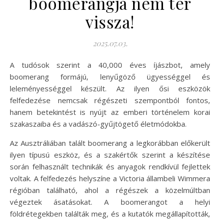
boomerangja nem tér
vissza!
2025.07.03.
A tudósok szerint a 40,000 éves íjászbot, amely
boomerang formájú, lenyűgöző ügyességgel és
leleményességgel készült. Az ilyen ősi eszközök
felfedezése nemcsak régészeti szempontból fontos,
hanem betekintést is nyújt az emberi történelem korai
szakaszaiba és a vadászó-gyűjtögető életmódokba.
Az Ausztráliában talált boomerang a legkorábban előkerült
ilyen típusú eszköz, és a szakértők szerint a készítése
során felhasznált technikák és anyagok rendkívül fejlettek
voltak. A felfedezés helyszíne a Victoria állambeli Wimmera
régióban található, ahol a régészek a közelmúltban
végeztek ásatásokat. A boomerangot a helyi
földrétegekben találták meg, és a kutatók megállapították,