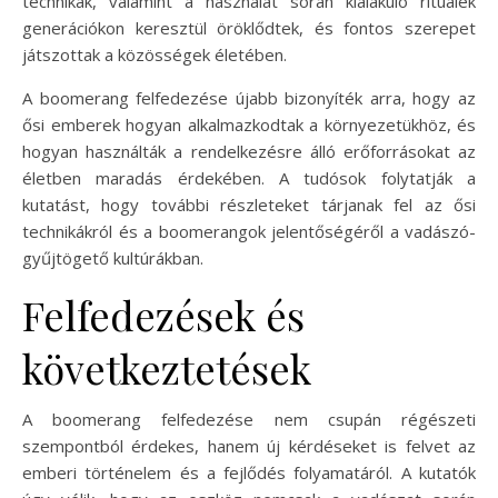
technikák, valamint a használat során kialakuló rituálék
generációkon keresztül öröklődtek, és fontos szerepet
játszottak a közösségek életében.
A boomerang felfedezése újabb bizonyíték arra, hogy az
ősi emberek hogyan alkalmazkodtak a környezetükhöz, és
hogyan használták a rendelkezésre álló erőforrásokat az
életben maradás érdekében. A tudósok folytatják a
kutatást, hogy további részleteket tárjanak fel az ősi
technikákról és a boomerangok jelentőségéről a vadászó-
gyűjtögető kultúrákban.
Felfedezések és
következtetések
A boomerang felfedezése nem csupán régészeti
szempontból érdekes, hanem új kérdéseket is felvet az
emberi történelem és a fejlődés folyamatáról. A kutatók