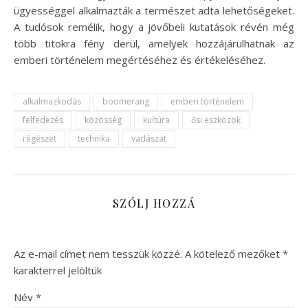
ügyességgel alkalmazták a természet adta lehetőségeket.
A tudósok remélik, hogy a jövőbeli kutatások révén még
több titokra fény derül, amelyek hozzájárulhatnak az
emberi történelem megértéséhez és értékeléséhez.
alkalmazkodás
boomerang
emberi történelem
felfedezés
közösség
kultúra
ősi eszközök
régészet
technika
vadászat
SZÓLJ HOZZÁ
Az e-mail címet nem tesszük közzé.
A kötelező mezőket
*
karakterrel jelöltük
Név
*