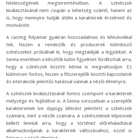
hitelességének megteremtésében. A színészek
kiválasztásánál nem csupán a tehetség számít, hanem az
is, hogy mennyire tudják átélni a karaktereik érzelmeit és
motivációit.
A casting folyamat gyakran hosszadalmas és kihívásokkal
teli, hiszen a rendezők és producerek különböző
színészeket próbálnak ki, hogy megtalálják a legjobbat. A
Senna esetében a készítők külön figyelmet fordítottak arra,
hogy a színészek közötti kémia is megvalósuljon. Ez
különösen fontos, hiszen a főszereplők közötti kapcsolatok
és interakciók jelentős hatással vannak a nézői élményre.
A színészek kiválasztásánál fontos szempont a karakterek
mélysége és fejlődése is. A Senna sorozatban a szereplők
karaktereinek íve éppúgy kihívást jelentett a színészek
számára, mint a nézők számára. A színészeknek képesnek
kellett lenniük arra, hogy a történet előrehaladtával
alkalmazkodjanak a karaktereik változásaihoz, ezzel is
fokozva a nézői élményt.