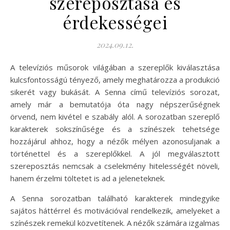
szereposztása és
érdekességei
2024.09.12.
A televíziós műsorok világában a szereplők kiválasztása
kulcsfontosságú tényező, amely meghatározza a produkció
sikerét vagy bukását. A Senna című televíziós sorozat,
amely már a bemutatója óta nagy népszerűségnek
örvend, nem kivétel e szabály alól. A sorozatban szereplő
karakterek sokszínűsége és a színészek tehetsége
hozzájárul ahhoz, hogy a nézők mélyen azonosuljanak a
történettel és a szereplőkkel. A jól megválasztott
szereposztás nemcsak a cselekmény hitelességét növeli,
hanem érzelmi töltetet is ad a jeleneteknek.
A Senna sorozatban található karakterek mindegyike
sajátos háttérrel és motivációval rendelkezik, amelyeket a
színészek remekül közvetítenek. A nézők számára izgalmas