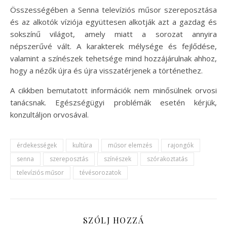
Összességében a Senna televíziós műsor szereposztása
és az alkotók víziója együttesen alkotják azt a gazdag és
sokszínű világot, amely miatt a sorozat annyira
népszerűvé vált. A karakterek mélysége és fejlődése,
valamint a színészek tehetsége mind hozzájárulnak ahhoz,
hogy a nézők újra és újra visszatérjenek a történethez.
A cikkben bemutatott információk nem minősülnek orvosi
tanácsnak. Egészségügyi problémák esetén kérjük,
konzultáljon orvosával.
érdekességek
kultúra
műsor elemzés
rajongók
senna
szereposztás
színészek
szórakoztatás
televíziós műsor
tévésorozatok
SZÓLJ HOZZÁ