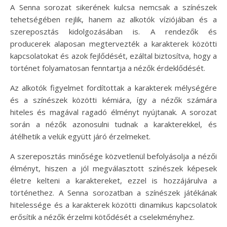
A Senna sorozat sikerének kulcsa nemcsak a színészek
tehetségében rejlik, hanem az alkotók víziójában és a
szereposztás kidolgozásában is. A rendezők és
producerek alaposan megtervezték a karakterek közötti
kapcsolatokat és azok fejlődését, ezáltal biztosítva, hogy a
történet folyamatosan fenntartja a nézők érdeklődését.
Az alkotók figyelmet fordítottak a karakterek mélységére
és a színészek közötti kémiára, így a nézők számára
hiteles és magával ragadó élményt nyújtanak. A sorozat
során a nézők azonosulni tudnak a karakterekkel, és
átélhetik a velük együtt járó érzelmeket.
A szereposztás minősége közvetlenül befolyásolja a nézői
élményt, hiszen a jól megválasztott színészek képesek
életre kelteni a karaktereket, ezzel is hozzájárulva a
történethez. A Senna sorozatban a színészek játékának
hitelessége és a karakterek közötti dinamikus kapcsolatok
erősítik a nézők érzelmi kötődését a cselekményhez.