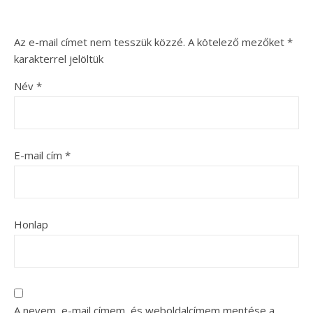
Az e-mail címet nem tesszük közzé.
A kötelező mezőket
*
karakterrel jelöltük
Név
*
E-mail cím
*
Honlap
A nevem, e-mail címem, és weboldalcímem mentése a