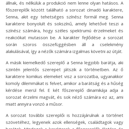
állnak, és nélkülük a produkció nem lenne olyan hatásos. A
főszereplők között található a sorozat címadó karaktere,
Senna, akit egy tehetséges színész formál meg. Senna
karaktere bonyolult és sokszínű, amely lehetővé teszi a
színész számára, hogy széles spektrumú érzelmeket és
reakciókat mutasson be. A karakter fejlődése a sorozat
során szoros összefüggésben áll a cselekmény
alakulásával, így a nézők számára izgalmas követni az útját.
A másik kiemelkedő szereplő a Senna legjobb barátja, aki
szintén jelentős szerepet játszik a történetben. Az ő
karaktere komikus elemeket visz a sorozatba, ugyanakkor
komoly dilemmákat is felvet, amikor a barátság és a hűség
kérdése merül fel. E két főszereplő dinamikája adja a
sorozat érzelmi magvát, és sok néző számára ez az, ami
miatt annyira vonzó a műsor.
A sorozat további szereplői is hozzájárulnak a történet
szövetéhez, legyenek azok ellenségek, családtagok vagy
barátok. Mindezek a karakterek a főszereplők életére és