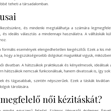
tebbé teheti a társadalomban.
pusai
delkezésünkre, és mindenki megtalálhatja a számára legmegfele
t, és ideális választás a mindennapi használatra. A válltáskák 
hoz.
 a formális események elengedhetetlen kiegészítői. Ezek a kis mé
rra, hogy a legszükségesebb dolgokat magunkkal vigyük, miközbe
ői divatban. A hátizsákok praktikusak és kényelmesek, ideálisak 
n hátizsákok nemcsak funkcionálisak, hanem divatosak is, így sok n
k és tágasabbak, szintén népszerűek. Ezek a táskák kiválóan 
olgok tárolására.
megfelelő női kézitáskát?
em mindig egyszerű feladat. Számos tényezőt érdemes figye