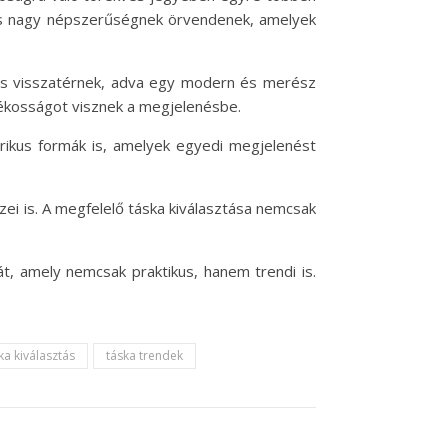
k is nagy népszerűségnek örvendenek, amelyek
ek is visszatérnek, adva egy modern és merész
tékosságot visznek a megjelenésbe.
trikus formák is, amelyek egyedi megjelenést
zei is. A megfelelő táska kiválasztása nemcsak
t, amely nemcsak praktikus, hanem trendi is.
ka kiválasztás
táska trendek