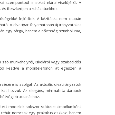
ai szempontból is sokat elárul viselőjéről. A
 és illeszkedjen a ruházatunkhoz.
tőségekké fejlődtek. A kézitáska nem csupán
ható. A divatipar folyamatosan új irányzatokat
upán egy tárgy, hanem a nőiesség szimbóluma,
en szó munkahelyről, iskoláról vagy szabadidős
ától kezdve a mobiltelefonon át egészen a
zésére is szolgál. Az aktuális divatirányzatok
kat hozzuk. Az elegáns, minimalista darabok
 hétvégi kiruccanáshoz.
szített modellek sokszor státuszszimbólumként
ka tehát nemcsak egy praktikus eszköz, hanem