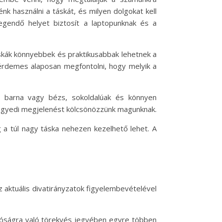
k használni a táskát, és milyen dolgokat kell
legendő helyet biztosít a laptopunknak és a
áskák könnyebbek és praktikusabbak lehetnek a
 érdemes alaposan megfontolni, hogy melyik a
e, barna vagy bézs, sokoldalúak és könnyen
 egyedi megjelenést kölcsönözzünk magunknak.
g a túl nagy táska nehezen kezelhető lehet. A
z aktuális divatirányzatok figyelembevételével
atóságra való törekvés jegyében egyre többen