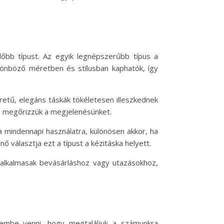
lőbb típust. Az egyik legnépszerűbb típus a
különböző méretben és stílusban kaphatók, így
retű, elegáns táskák tökéletesen illeszkednek
n megőrizzük a megjelenésünket.
a mindennapi használatra, különösen akkor, ha
ő választja ezt a típust a kézitáska helyett.
alkalmasak bevásárláshoz vagy utazásokhoz,
lembe venni, hogy megtaláljuk a számunkra