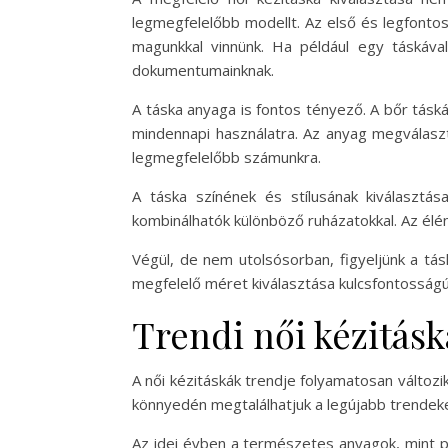
legmegfelelőbb modellt. Az első és legfontos
magunkkal vinnünk. Ha például egy táskával
dokumentumainknak.
A táska anyaga is fontos tényező. A bőr tásk
mindennapi használatra. Az anyag megválaszt
legmegfelelőbb számunkra.
A táska színének és stílusának kiválasztá
kombinálhatók különböző ruházatokkal. Az él
Végül, de nem utolsósorban, figyeljünk a tás
megfelelő méret kiválasztása kulcsfontosság
Trendi női kézitás
A női kézitáskák trendje folyamatosan változi
könnyedén megtalálhatjuk a legújabb trendeket
Az idei évben a természetes anyagok, mint p