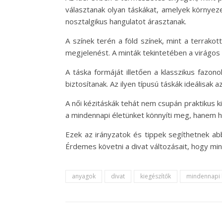
választanak olyan táskákat, amelyek környez
nosztalgikus hangulatot árasztanak.
A színek terén a föld színek, mint a terrako
megjelenést. A minták tekintetében a virágo
A táska formáját illetően a klasszikus fazo
biztosítanak. Az ilyen típusú táskák ideálisak
A női kézitáskák tehát nem csupán praktikus k
a mindennapi életünket könnyíti meg, hanem h
Ezek az irányzatok és tippek segíthetnek ab
Érdemes követni a divat változásait, hogy min
anyagok
divat
kiegészítők
mindennapi 