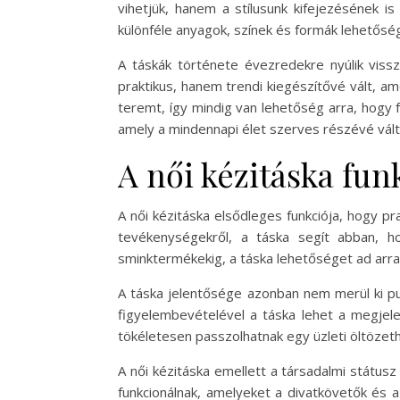
vihetjük, hanem a stílusunk kifejezésének is
különféle anyagok, színek és formák lehetőség
A táskák története évezredekre nyúlik viss
praktikus, hanem trendi kiegészítővé vált, am
teremt, így mindig van lehetőség arra, hogy
amely a mindennapi élet szerves részévé vált
A női kézitáska fun
A női kézitáska elsődleges funkciója, hogy pr
tevékenységekről, a táska segít abban, h
sminktermékekig, a táska lehetőséget ad arr
A táska jelentősége azonban nem merül ki pusz
figyelembevételével a táska lehet a megjel
tökéletesen passzolhatnak egy üzleti öltözethe
A női kézitáska emellett a társadalmi státus
funkcionálnak, amelyeket a divatkövetők és 