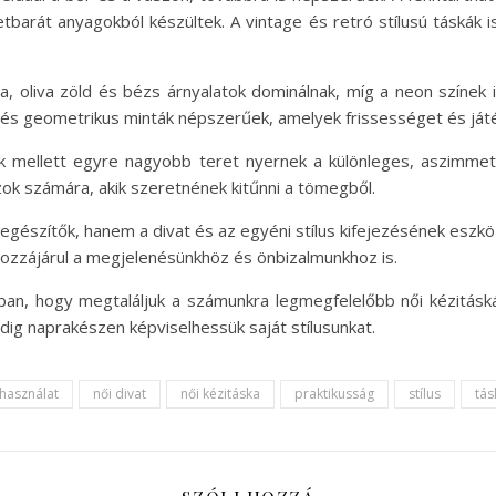
etbarát anyagokból készültek. A vintage és retró stílusú táská
tta, oliva zöld és bézs árnyalatok dominálnak, míg a neon szín
s és geometrikus minták népszerűek, amelyek frissességet és já
nok mellett egyre nagyobb teret nyernek a különleges, aszimme
 azok számára, akik szeretnének kitűnni a tömegből.
iegészítők, hanem a divat és az egyéni stílus kifejezésének eszkö
ozzájárul a megjelenésünkhöz és önbizalmunkhoz is.
ban, hogy megtaláljuk a számunkra legmegfelelőbb női kézitáská
dig naprakészen képviselhessük saját stílusunkat.
használat
női divat
női kézitáska
praktikusság
stílus
tás