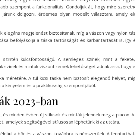
abb szempont a funkcionalitás. Gondoljuk át, hogy mire szeretnén
 járunk dolgozni, érdemes olyan modellt választani, amely e
ák elegáns megjelenést biztosítanak, míg a vászon vagy nylon t
ása befolyásolja a táska tartósságát és karbantartását is, így
sa szintén kulcsfontosságú. A semleges színek, mint a feket
énk színek és minták viszont remek lehetőséget adnak arra, hogy
ka méretére. A túl kicsi táska nem biztosít elegendő helyet, mí
ú a kényelem és a praktikusság szempontjából.
kák 2023-ban
k, és minden évben új stílusok és minták jelennek meg a piacon. A
, amelyek segítségével stílusosan léphetünk ki az utcára.
éldául a bőr és a vászon, továbbra is népszerűek. A fenntarth