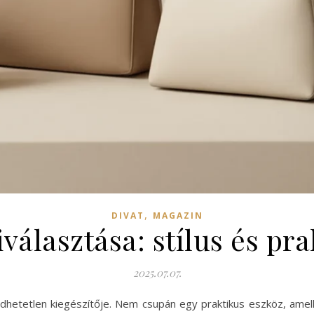
,
DIVAT
MAGAZIN
iválasztása: stílus és p
2025.07.07.
dhetetlen kiegészítője. Nem csupán egy praktikus eszköz, amel