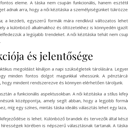
 fontos eleme. A táska nem csupán funkcionális, hanem esztétik
et adnak arra, hogy a női kézitáska a személyiségünket tükrözze,
za; a kezdeti, egyszerű formák mára rendkívül változatos lehe
ely a különböző alkalmakhoz és öltözetekhez is könnyedén igazít
 felfedezzük a legújabb trendeket. A női kézitáska tehát nem cs
.
kciója és jelentősége
aktikus megoldást kínáljon a napi szükségletek tárolására. Legy
ogy minden fontos dolgot magunkkal vihessünk. A pénztárc
a, hogy mindent rendszerezve és könnyen elérhetően tároljunk.
tán a funkcionális aspektusokban. A női kézitáska a stílus kifeje
enésünk középpontja, amely segít abban, hogy a legjobb formán
z, míg egy színes, mintás táska ideális választás lehet egy laza,
z kifejeződése is lehet. Különböző brandek és tervezők által ké
a hírességek körében is népszerű választásnak tartanak. A tás