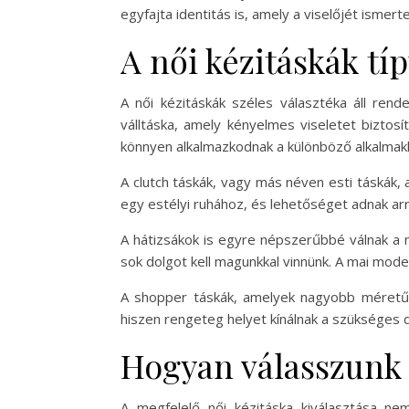
egyfajta identitás is, amely a viselőjét ismer
A női kézitáskák tí
A női kézitáskák széles választéka áll ren
válltáska, amely kényelmes viseletet biztosí
könnyen alkalmazkodnak a különböző alkalmak
A clutch táskák, vagy más néven esti táskák,
egy estélyi ruhához, és lehetőséget adnak a
A hátizsákok is egyre népszerűbbé válnak a n
sok dolgot kell magunkkal vinnünk. A mai moder
A shopper táskák, amelyek nagyobb méretűe
hiszen rengeteg helyet kínálnak a szükséges d
Hogyan válasszunk 
A megfelelő női kézitáska kiválasztása n