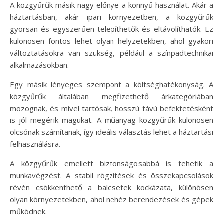
A közgyűrűk másik nagy előnye a könnyű használat. Akár a
háztartásban, akár ipari környezetben, a közgyűrűk
gyorsan és egyszerűen telepíthetők és eltávolíthatók. Ez
különösen fontos lehet olyan helyzetekben, ahol gyakori
változtatásokra van szükség, például a színpadtechnikai
alkalmazásokban.
Egy másik lényeges szempont a költséghatékonyság. A
közgyűrűk általában megfizethető árkategóriában
mozognak, és mivel tartósak, hosszú távú befektetésként
is jól megérik magukat. A műanyag közgyűrűk különösen
olcsónak számítanak, így ideális választás lehet a háztartási
felhasználásra.
A közgyűrűk emellett biztonságosabbá is tehetik a
munkavégzést. A stabil rögzítések és összekapcsolások
révén csökkenthető a balesetek kockázata, különösen
olyan környezetekben, ahol nehéz berendezések és gépek
működnek.