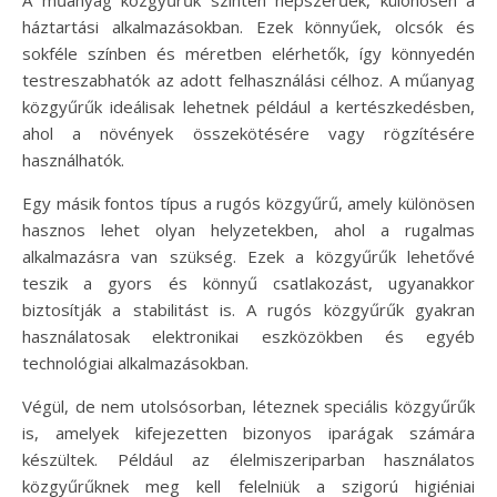
A műanyag közgyűrűk szintén népszerűek, különösen a
háztartási alkalmazásokban. Ezek könnyűek, olcsók és
sokféle színben és méretben elérhetők, így könnyedén
testreszabhatók az adott felhasználási célhoz. A műanyag
közgyűrűk ideálisak lehetnek például a kertészkedésben,
ahol a növények összekötésére vagy rögzítésére
használhatók.
Egy másik fontos típus a rugós közgyűrű, amely különösen
hasznos lehet olyan helyzetekben, ahol a rugalmas
alkalmazásra van szükség. Ezek a közgyűrűk lehetővé
teszik a gyors és könnyű csatlakozást, ugyanakkor
biztosítják a stabilitást is. A rugós közgyűrűk gyakran
használatosak elektronikai eszközökben és egyéb
technológiai alkalmazásokban.
Végül, de nem utolsósorban, léteznek speciális közgyűrűk
is, amelyek kifejezetten bizonyos iparágak számára
készültek. Például az élelmiszeriparban használatos
közgyűrűknek meg kell felelniük a szigorú higiéniai