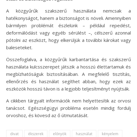
A közgyűrűk szakszerű használata nemcsak a
hatékonyságot, hanem a biztonságot is növeli. Amennyiben
bármilyen problémát észlelünk – például repedést,
deformálódást vagy egyéb sérülést –, célszerű azonnal
pótolni az eszközt, hogy elkerüljük a további károkat vagy
baleseteket.
Összefoglalva, a közgyűrűk karbantartása és szakszerű
használata kulcsszerepet játszik a hosszú élettartamuk és
megbízhatóságuk biztosításában. A megfelelő tisztítás,
ellenőrzés és használat segíthet abban, hogy ezek az
eszközök hosszú távon is a legjobb teljesítményt nyújtsák.
A cikkben tárgyalt információk nem helyettesítik az orvosi
tanácsot. Egészségügyi probléma esetén mindig fordulj
orvoshoz, és kövesd az ő útmutatását.
divat
ékszerek
előnyök
használat
kényelem