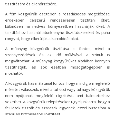
tisztítására és ellenőrzésére.
A fém közgyűrűk esetében a rozsdásodás megelőzése
érdekében célszerű rendszeresen tisztítani őket,
különösen ha nedves környezetben használják őket. A
tisztításhoz használhatunk enyhe tisztítószereket és puha
rongyot, hogy elkerüljük a karcolódásokat.
A műanyag közgyűrűk tisztítása is fontos, mivel a
szennyeződések és az idő múlásával a színük is
megváltozhat. A műanyag közgyűrűket általában könnyen
tisztíthatjuk, és sok esetben mosogatógépben is
moshatók.
A közgyűrűk használatánál fontos, hogy mindig a megfelelő
méretet válasszuk, mivel a túl kicsi vagy túl nagy közgyűrűk
nem nyújtanak megfelelő rögzítést, ami balesetekhez
vezethet. A közgyűrűk telepítésekor ügyeljünk arra, hogy a
felületek tiszták és szárazak legyenek, ezzel biztosítva a
stabil és biztonságos rögzítést.