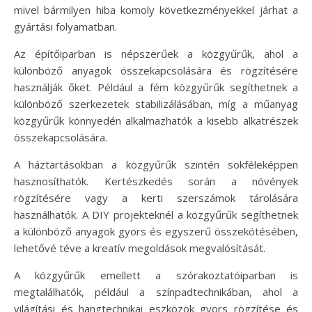
mivel bármilyen hiba komoly következményekkel járhat a
gyártási folyamatban.
Az építőiparban is népszerűek a közgyűrűk, ahol a
különböző anyagok összekapcsolására és rögzítésére
használják őket. Például a fém közgyűrűk segíthetnek a
különböző szerkezetek stabilizálásában, míg a műanyag
közgyűrűk könnyedén alkalmazhatók a kisebb alkatrészek
összekapcsolására.
A háztartásokban a közgyűrűk szintén sokféleképpen
hasznosíthatók. Kertészkedés során a növények
rögzítésére vagy a kerti szerszámok tárolására
használhatók. A DIY projekteknél a közgyűrűk segíthetnek
a különböző anyagok gyors és egyszerű összekötésében,
lehetővé téve a kreatív megoldások megvalósítását.
A közgyűrűk emellett a szórakoztatóiparban is
megtalálhatók, például a színpadtechnikában, ahol a
világítási és hangtechnikai eszközök gyors rögzítése és