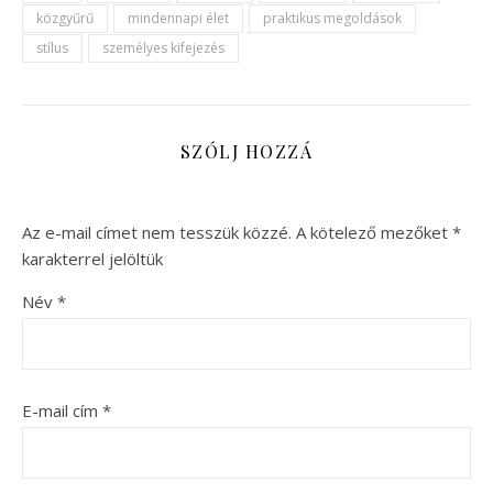
közgyűrű
mindennapi élet
praktikus megoldások
stílus
személyes kifejezés
SZÓLJ HOZZÁ
Az e-mail címet nem tesszük közzé.
A kötelező mezőket
*
karakterrel jelöltük
Név
*
E-mail cím
*